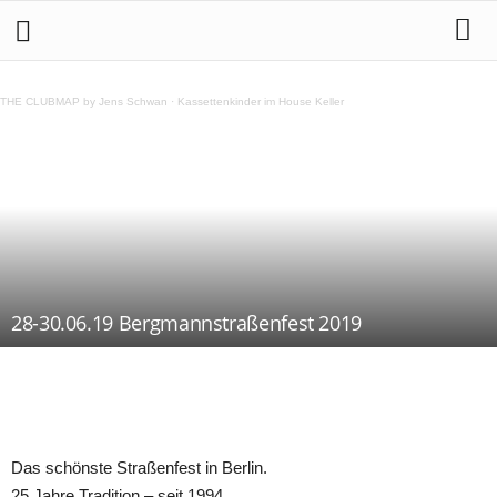
THE CLUBMAP by Jens Schwan
·
Kassettenkinder im House Keller
28-30.06.19 Bergmannstraßenfest 2019
Teilen
Das schönste Straßenfest in Berlin.
25 Jahre Tradition – seit 1994 .