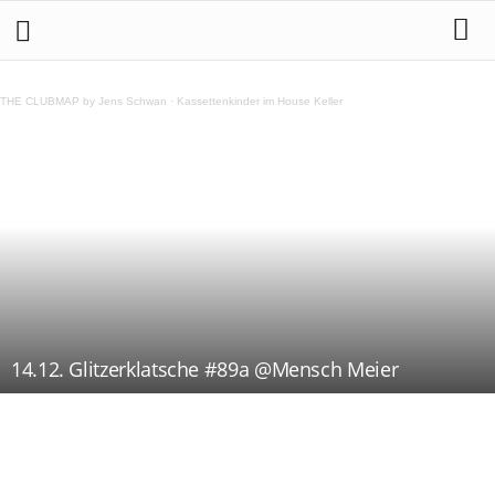
THE CLUBMAP by Jens Schwan
·
Kassettenkinder im House Keller
14.12. Glitzerklatsche #89a @Mensch Meier
Teilen