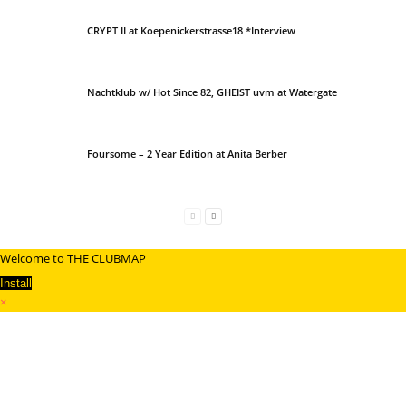
CRYPT II at Koepenickerstrasse18 *Interview
Nachtklub w/ Hot Since 82, GHEIST uvm at Watergate
Foursome – 2 Year Edition at Anita Berber
Welcome to THE CLUBMAP
Install
×