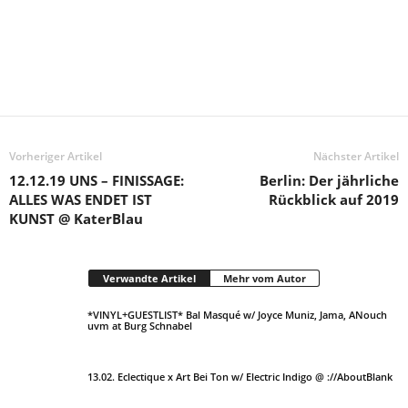
Vorheriger Artikel
Nächster Artikel
12.12.19 UNS – FINISSAGE:
Berlin: Der jährliche
ALLES WAS ENDET IST
Rückblick auf 2019
KUNST @ KaterBlau
Verwandte Artikel
Mehr vom Autor
*VINYL+GUESTLIST* Bal Masqué w/ Joyce Muniz, Jama, ANouch
uvm at Burg Schnabel
13.02. Eclectique x Art Bei Ton w/ Electric Indigo @ ://AboutBlank