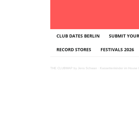
T
CLUB DATES BERLIN
SUBMIT YOUR
H
E
RECORD STORES
FESTIVALS 2026
C
L
U
THE CLUBMAP by Jens Schwan
·
Kassettenkinder im House K
B
M
A
P