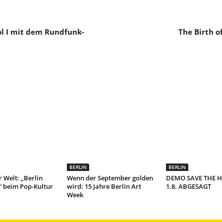
l I mit dem Rundfunk-
The Birth o
BERLIN
BERLIN
r Welt: „Berlin
Wenn der September golden
DEMO SAVE THE 
 beim Pop-Kultur
wird: 15 Jahre Berlin Art
1.8. ABGESAGT
Week