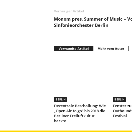
Vorheriger Artikel
Monom pres. Summer of Music – Vo
Sinfonieorchester Berlin
Verwandte Artikel
Mehr vom Autor
BERLIN
BERLIN
Dezentrale Beschallung: Wie
Fenster zu
„Open Air to go“ bis 2018 die
Outbound“
Berliner Freiluftkultur
Festival
hackte