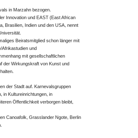
vals in Marzahn bezogen.
aler Innovation und EAST (East African
ia, Brasilien, Indien und den USA, nennt
niversität.
maliges Beiratsmitglied schon länger mit
e/Afrikastudien und
mmenhang mit gesellschaftlichen
auf der Wirkungskraft von Kunst und
halten.
len der Stadt auf. Karnevalsgruppen
in Kultureinrichtungen, in
eren Öffentlichkeit verborgen bleibt,
pen Canoafolk, Grasslander Ngote, Berlin
.