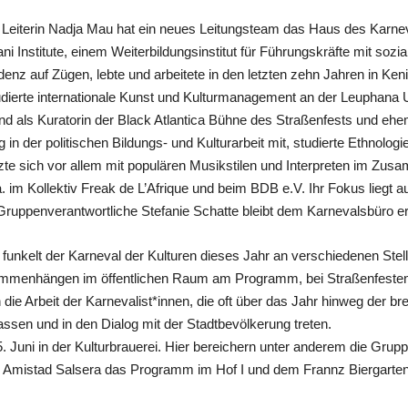
Leiterin Nadja Mau hat ein neues Leitungsteam das Haus des Karne
 Institute, einem Weiterbildungsinstitut für Führungskräfte mit sozi
idenz auf Zügen, lebte und arbeitete in den letzten zehn Jahren in Ken
udierte internationale Kunst und Kulturmanagement an der Leuphana U
 und als Kuratorin der Black Atlantica Bühne des Straßenfests und ehe
n der politischen Bildungs- und Kulturarbeit mit, studierte Ethnologi
e sich vor allem mit populären Musikstilen und Interpreten im Zusa
. im Kollektiv Freak de L’Afrique und beim BDB e.V. Ihr Fokus liegt 
 Gruppenverantwortliche Stefanie Schatte bleibt dem Karnevalsbüro er
 funkelt der Karneval der Kulturen dieses Jahr an verschiedenen Stel
sammenhängen im öffentlichen Raum am Programm, bei Straßenfesten, 
 Arbeit der Karnevalist*innen, die oft über das Jahr hinweg der breit
ssen und in den Dialog mit der Stadtbevölkerung treten.
 Juni in der Kulturbrauerei. Hier bereichern unter anderem die Grup
ie Amistad Salsera das Programm im Hof I und dem Frannz Biergarten