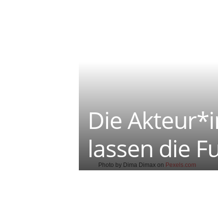
Die Akteur*i
lassen die 
Photo by Dima Dimax on
Pexels.com
Teilen