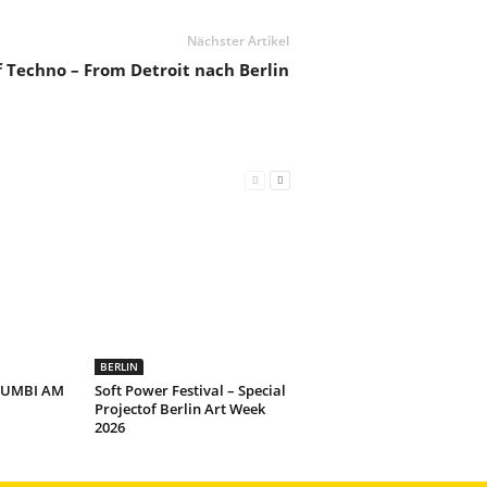
Nächster Artikel
f Techno – From Detroit nach Berlin
BERLIN
HUMBI AM
Soft Power Festival – Special
Projectof Berlin Art Week
2026