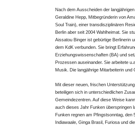
Nach dem Ausscheiden der langjährigen 
Geraldine Hepp, Mitbegründerin von Amani
Soul Train), einer transdisziplinären Res
Berlin aber seit 2004 Wahlheimat. Sie st
Aissatou Binger ist gebürtige Berlinerin
dem KdK verbunden. Sie bringt Erfahrung i
Erziehungswissenschaften (BA) und setzt
Prozessen auseinander. Sie arbeitete u.a
Musik. Die langjährige Mitarbeiterin und
Mit dieser neuen, frischen Unterstützung
beteiligen sich in unterschiedlichen Zu
Gemeindezentren. Auf diese Weise kann die
auch dieses Jahr Funken überspringen la
Funken regnen am Pfingstsonntag, den 5.
Indiawaale, Ginga Brasil, Furiosa und d