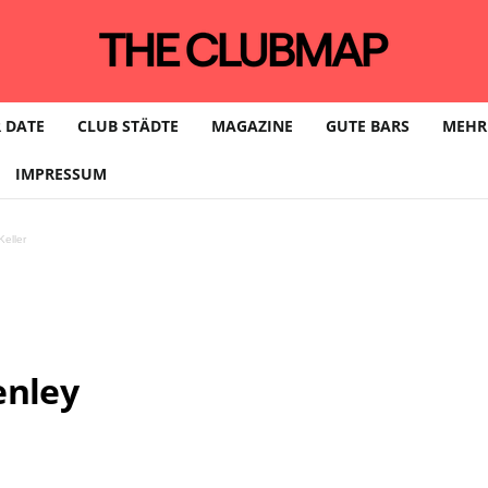
meister meines los ich
 DATE
CLUB STÄDTE
MAGAZINE
GUTE BARS
MEHR
IMPRESSUM
er seel
eller
enley