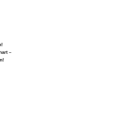
n!
art –
n!