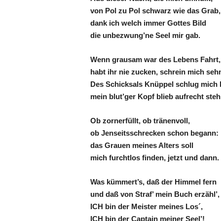
von Pol zu Pol schwarz wie das Grab,
dank ich welch immer Gottes Bild
die unbezwung’ne Seel mir gab.
Wenn grausam war des Lebens Fahrt,
habt ihr nie zucken, schrein mich seh
Des Schicksals Knüppel schlug mich h
mein blut’ger Kopf blieb aufrecht steh
Ob zornerfüllt, ob tränenvoll,
ob Jenseitsschrecken schon begann:
das Grauen meines Alters soll
mich furchtlos finden, jetzt und dann.
Was kümmert’s, daß der Himmel fern
und daß von Straf’ mein Buch erzähl’,
ICH bin der Meister meines Los´,
ICH bin der Captain meiner Seel’!