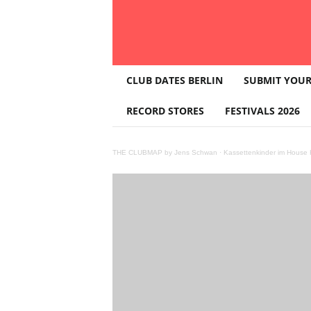
T
CLUB DATES BERLIN
SUBMIT YOUR
H
E
RECORD STORES
FESTIVALS 2026
C
L
U
THE CLUBMAP by Jens Schwan
·
Kassettenkinder im House K
B
M
A
P