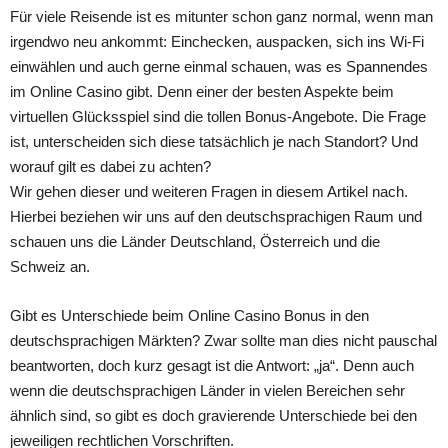
Für viele Reisende ist es mitunter schon ganz normal, wenn man
irgendwo neu ankommt: Einchecken, auspacken, sich ins Wi-Fi
einwählen und auch gerne einmal schauen, was es Spannendes
im Online Casino gibt. Denn einer der besten Aspekte beim
virtuellen Glücksspiel sind die tollen Bonus-Angebote. Die Frage
ist, unterscheiden sich diese tatsächlich je nach Standort? Und
worauf gilt es dabei zu achten?
Wir gehen dieser und weiteren Fragen in diesem Artikel nach.
Hierbei beziehen wir uns auf den deutschsprachigen Raum und
schauen uns die Länder Deutschland, Österreich und die
Schweiz an.
Gibt es Unterschiede beim Online Casino Bonus in den
deutschsprachigen Märkten? Zwar sollte man dies nicht pauschal
beantworten, doch kurz gesagt ist die Antwort: „ja“. Denn auch
wenn die deutschsprachigen Länder in vielen Bereichen sehr
ähnlich sind, so gibt es doch gravierende Unterschiede bei den
jeweiligen rechtlichen Vorschriften.