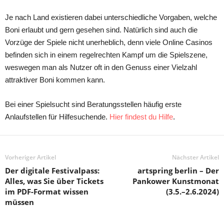
Je nach Land existieren dabei unterschiedliche Vorgaben, welche
Boni erlaubt und gern gesehen sind. Natürlich sind auch die
Vorzüge der Spiele nicht unerheblich, denn viele Online Casinos
befinden sich in einem regelrechten Kampf um die Spielszene,
weswegen man als Nutzer oft in den Genuss einer Vielzahl
attraktiver Boni kommen kann.
Bei einer Spielsucht sind Beratungsstellen häufig erste
Anlaufstellen für Hilfesuchende.
Hier findest du Hilfe
.
Vorheriger Artikel
Nächster Artikel
Der digitale Festivalpass:
artspring berlin – Der
Alles, was Sie über Tickets
Pankower Kunstmonat
im PDF-Format wissen
(3.5.–2.6.2024)
müssen