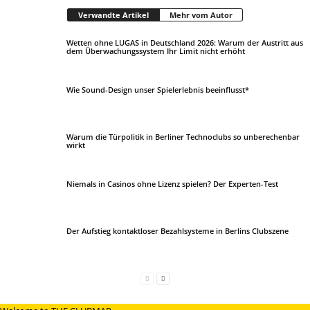
Verwandte Artikel
Mehr vom Autor
Wetten ohne LUGAS in Deutschland 2026: Warum der Austritt aus
dem Überwachungssystem Ihr Limit nicht erhöht
Wie Sound-Design unser Spielerlebnis beeinflusst*
Warum die Türpolitik in Berliner Technoclubs so unberechenbar
wirkt
Niemals in Casinos ohne Lizenz spielen? Der Experten-Test
Der Aufstieg kontaktloser Bezahlsysteme in Berlins Clubszene