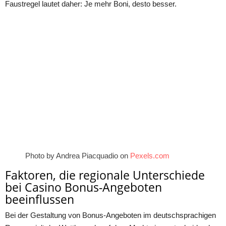
Faustregel lautet daher: Je mehr Boni, desto besser.
Photo by Andrea Piacquadio on
Pexels.com
Faktoren, die regionale Unterschiede
bei Casino Bonus-Angeboten
beeinflussen
Bei der Gestaltung von Bonus-Angeboten im deutschsprachigen