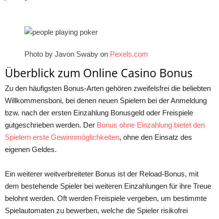
Photo by Javon Swaby on
Pexels.com
Überblick zum Online Casino Bonus
Zu den häufigsten Bonus-Arten gehören zweifelsfrei die beliebten
Willkommensboni, bei denen neuen Spielern bei der Anmeldung
bzw. nach der ersten Einzahlung Bonusgeld oder Freispiele
gutgeschrieben werden. Der
Bonus ohne Einzahlung bietet den
Spielern erste Gewinnmöglichkeiten
, ohne den Einsatz des
eigenen Geldes.
Ein weiterer weitverbreiteter Bonus ist der Reload-Bonus, mit
dem bestehende Spieler bei weiteren Einzahlungen für ihre Treue
belohnt werden. Oft werden Freispiele vergeben, um bestimmte
Spielautomaten zu bewerben, welche die Spieler risikofrei