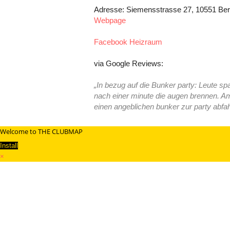
Adresse: Siemensstrasse 27, 10551 Berl
Webpage
Facebook Heizraum
via Google Reviews:
„In bezug auf die Bunker party: Leute sp
nach einer minute die augen brennen. Am
einen angeblichen bunker zur party abfa
Welcome to THE CLUBMAP
Install
×