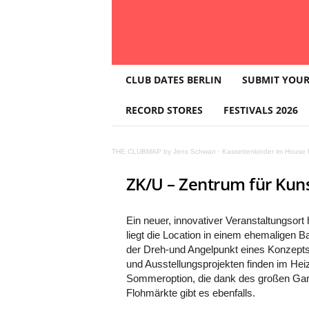
T
CLUB DATES BERLIN
SUBMIT YOUR
H
E
RECORD STORES
FESTIVALS 2026
C
L
U
THE CLUBMAP by Jens Schwan
·
Kassettenkinder im House K
B
M
ZK/U – Zentrum für Kun
A
P
Ein neuer, innovativer Veranstaltungsort
liegt die Location in einem ehemaligen 
der Dreh-und Angelpunkt eines Konzept
und Ausstellungsprojekten finden im Heiz
Sommeroption, die dank des großen Garte
Flohmärkte gibt es ebenfalls.