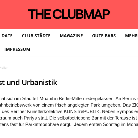
 DATE
CLUB STÄDTE
MAGAZINE
GUTE BARS
MEHR
IMPRESSUM
eller
st und Urbanistik
 hat sich im Stadtteil Moabit in Berlin-Mitte niedergelassen. An Berl
Bahnbetriebswerk von einem frisch angelegten Park umgeben. Das ZKU
s des Berliner Künstlerkollektivs KUNSTrePUBLIK. Neben Symposie
raum auch Partys statt. Die selbstbetriebene Bar mit der Terasse is
ns fast für Parkatmosphäre sorgt. Jedem ersten Sonntag im Monat f