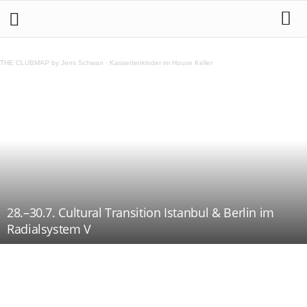
THE CLUBMAP by Jens Schwan
·
Kassettenkinder im House Keller
28.–30.7. Cultural Transition Istanbul & Berlin im
Radialsystem V
Teilen