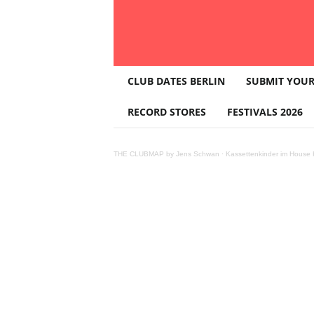
T
CLUB DATES BERLIN
SUBMIT YOUR
H
E
RECORD STORES
FESTIVALS 2026
C
L
U
THE CLUBMAP by Jens Schwan
·
Kassettenkinder im House K
B
M
A
P