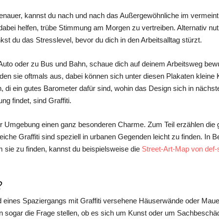
enauer, kannst du nach und nach das Außergewöhnliche im vermeintli
bei helfen, trübe Stimmung am Morgen zu vertreiben. Alternativ nut
t du das Stresslevel, bevor du dich in den Arbeitsalltag stürzt.
to oder zu Bus und Bahn, schaue dich auf deinem Arbeitsweg bewus
den sie oftmals aus, dabei können sich unter diesen Plakaten kleine
 di ein gutes Barometer dafür sind, wohin das Design sich in nächste
g findet, sind Graffiti.
rer Umgebung einen ganz besonderen Charme. Zum Teil erzählen die g
eiche Graffiti sind speziell in urbanen Gegenden leicht zu finden. In B
sie zu finden, kannst du beispielsweise die
Street-Art-Map von def-
?
ines Spaziergangs mit Graffiti versehene Häuserwände oder Mauern a
gen sogar die Frage stellen, ob es sich um Kunst oder um Sachbeschäd