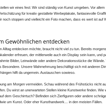
ellen wir eines fest: Wir sind ständig von Kunst umgeben. Vor allem 
ertschätzung für kreativ gestaltete Werbeplakate, fantasievolle Graf
 noch stoppen und vielleicht ein Foto machen, dass es wert ist auf
im Gewöhnlichen entdecken
 Alltag entdecken möchte, braucht nicht viel zu tun. Bereits morgen
nder erfreuen, der mittlerweile auch ein Display sein kann, und paral
te Bilder, Leinwände oder andere Dekorationsstücke die Wände. We
das Besondere. Unsere Wahrnehmung beschäftigt sich mit anderen Din
mhängen hilft da ungemein. Austauschen sowieso.
Übung am Morgen vermeiden. Schau während des Frühstücks nicht auf
en. Du wirst an unerwarteten Stellen kleine Kunstwerke finden. Wie w
uf dem Geschirrtuch? Befinden sich Zierfiguren oder andere schräge
endwie um Kunst. Oder eher Kunsthandwerk… in den meisten Fällen.