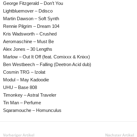
George Fitzgerald – Don’t You
Lightbluemover – Ddisco
Martin Dawson – Soft Synth
Rennie Pilgrim – Dream 104
Kris Wadsworth – Crushed
Aeromaschine – Must Be
Alex Jones – 30 Lengths
Marlow – Out It Off (feat. Comixxx & Knixx)
Ben Westbeech – Falling (Deetron Acid dub)
Cosmin TRG – Izolat
Modul – May Kadoodie
UHU – Base 808
Timonkey – Astral Traveler
Tin Man – Perfume
Sqaramouche – Homunculus
Vorheriger Artikel
Nächster Artikel