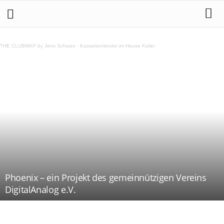
THE CLUBMAP by Jens Schwan
·
Kassettenkinder im House Keller
Phoenix – ein Projekt des gemeinnützigen Vereins
DigitalAnalog e.V.