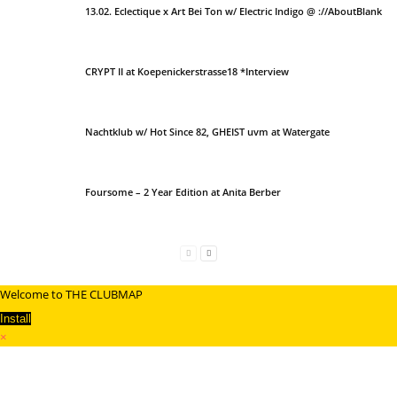
13.02. Eclectique x Art Bei Ton w/ Electric Indigo @ ://AboutBlank
CRYPT II at Koepenickerstrasse18 *Interview
Nachtklub w/ Hot Since 82, GHEIST uvm at Watergate
Foursome – 2 Year Edition at Anita Berber
Welcome to THE CLUBMAP
Install
×