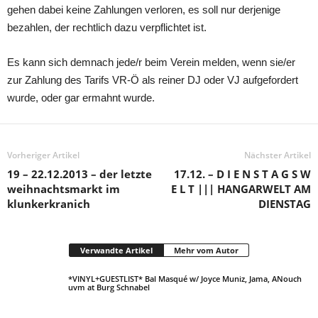
gehen dabei keine Zahlungen verloren, es soll nur derjenige
bezahlen, der rechtlich dazu verpflichtet ist.
Es kann sich demnach jede/r beim Verein melden, wenn sie/er
zur Zahlung des Tarifs VR-Ö als reiner DJ oder VJ aufgefordert
wurde, oder gar ermahnt wurde.
Vorheriger Artikel
Nächster Artikel
19 – 22.12.2013 – der letzte
17.12. – D I E N S T A G S W
weihnachtsmarkt im
E L T ||| HANGARWELT AM
klunkerkranich
DIENSTAG
Verwandte Artikel
Mehr vom Autor
*VINYL+GUESTLIST* Bal Masqué w/ Joyce Muniz, Jama, ANouch
uvm at Burg Schnabel