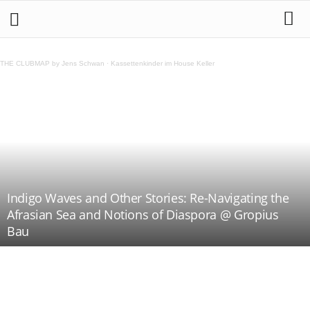
THE CLUBMAP by Jens Schwan
·
Kassettenkinder im House Keller
Indigo Waves and Other Stories: Re-Navigating the
Afrasian Sea and Notions of Diaspora @ Gropius
Bau
Teilen