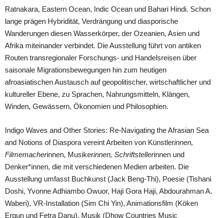
Ratnakara, Eastern Ocean, Indic Ocean und Bahari Hindi. Schon
lange prägen Hybridität, Verdrängung und diasporische
Wanderungen diesen Wasserkörper, der Ozeanien, Asien und
Afrika miteinander verbindet. Die Ausstellung führt von antiken
Routen transregionaler Forschungs- und Handelsreisen über
saisonale Migrationsbewegungen hin zum heutigen
afroasiatischen Austausch auf geopolitischer, wirtschaftlicher und
kultureller Ebene, zu Sprachen, Nahrungsmitteln, Klängen,
Winden, Gewässern, Ökonomien und Philosophien.
Indigo Waves and Other Stories: Re-Navigating the Afrasian Sea
and Notions of Diaspora vereint Arbeiten von Künstler
innen,
Filmemacher
innen, Musiker
innen, Schriftsteller
innen und
Denker*innen, die mit verschiedenen Medien arbeiten. Die
Ausstellung umfasst Buchkunst (Jack Beng-Thi), Poesie (Tishani
Doshi, Yvonne Adhiambo Owuor, Haji Gora Haji, Abdourahman A.
Waberi), VR-Installation (Sim Chi Yin), Animationsfilm (Köken
Ergun und Fetra Danu), Musik (Dhow Countries Music