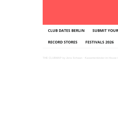
T
CLUB DATES BERLIN
SUBMIT YOUR
H
E
RECORD STORES
FESTIVALS 2026
C
L
U
THE CLUBMAP by Jens Schwan
·
Kassettenkinder im House K
B
M
A
P