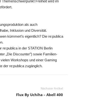
er Themenschwerpunkt Freiheit wird im
fördert.
tungsproduktion als auch
abe, Inklusion und Diversität.
en kümmert’s eigentlich? Die re:publica
en.
ur re:publica in der STATION Berlin
ter „Die Discounter”) sowie Familien-
, vielen Workshops und einer Gaming
 der re:publica zugänglich.
Nächster Artikel
Flux By Uchiha – Abell 400