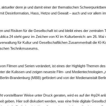
z, aktueller denn je und damit einer der thematischen Schwerpunktb
mit Desinformation, Hass, Hetze und Gewalt – auch und vor allem im
cen und Risiken für die Gesellschaft ist und bleibt eines der zentrale
publica 24 steht ganz im Zeichen von KI im Kulturbereich: am 26. Mai ve
erwaltung für Kultur und Gesellschaftlichen Zusammenhalt die KI-Ko
tschen Technikmuseums.
on von Filmen und Serien verändert, ist eines der Highlight-Themen
nter die Kulissen und zeigen neueste Film- und Medientechnologien
Berlin-Brandenburg (MBB) gefördert und von der Medienanstalt Berli
 nicht vorstellbarer Weise unter Druck geraten, wird es auf der #rp24 
 geben. Hier soll diskutiert werden, was eine freie digitale Gesellsc