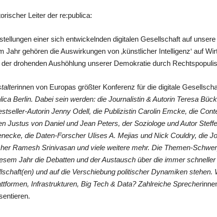
ischer Leiter der re:publica:
estellungen einer sich entwickelnden digitalen Gesellschaft auf unse
Jahr gehören die Auswirkungen von ‚künstlicher Intelligenz‘ auf Wirt
aft der drohenden Aushöhlung unserer Demokratie durch Rechtspopulis
talter
innen von Europas größter Konferenz für die digitale Gesellsch
lica Berlin. Dabei sein werden: die Journalistin & Autorin Teresa Bück
stseller-Autorin Jenny Odell, die Publizistin Carolin Emcke, die Co
ten Justus von Daniel und Jean Peters, der Soziologe und Autor Steffe
necke, die Daten-Forscher Ulises A. Mejias und Nick Couldry, die Jour
scher Ramesh Srinivasan und viele weitere mehr. Die Themen-Schwer
sem Jahr die Debatten und der Austausch über die immer schneller vo
chaft(en) und auf die Verschiebung politischer Dynamiken stehen. W
attformen, Infrastrukturen, Big Tech & Data? Zahlreiche Sprecher
inne
sentieren.