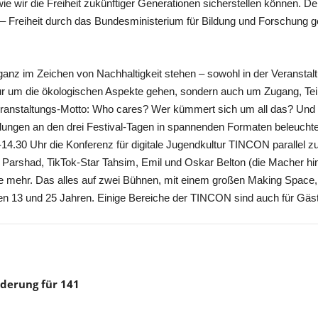
e wir die Freiheit zukünftiger Generationen sicherstellen können. D
Freiheit durch das Bundesministerium für Bildung und Forschung ge
 ganz im Zeichen von Nachhaltigkeit stehen – sowohl in der Veranstal
ur um die ökologischen Aspekte gehen, sondern auch um Zugang, Teilh
eranstaltungs-Motto: Who cares? Wer kümmert sich um all das? Und w
ellungen an den drei Festival-Tagen in spannenden Formaten beleucht
0-14.30 Uhr die Konferenz für digitale Jugendkultur TINCON parallel z
m Parshad, TikTok-Star Tahsim, Emil und Oskar Belton (die Macher hin
le mehr. Das alles auf zwei Bühnen, mit einem großen Making Space
hen 13 und 25 Jahren. Einige Bereiche der TINCON sind auch für Gäste
rderung für 141