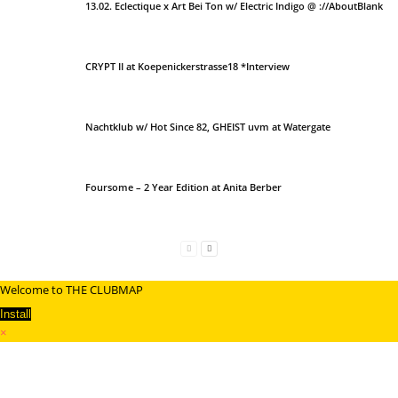
13.02. Eclectique x Art Bei Ton w/ Electric Indigo @ ://AboutBlank
CRYPT II at Koepenickerstrasse18 *Interview
Nachtklub w/ Hot Since 82, GHEIST uvm at Watergate
Foursome – 2 Year Edition at Anita Berber
Welcome to THE CLUBMAP
Install
×