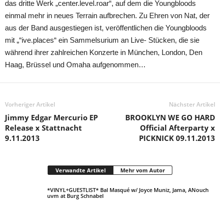
das dritte Werk „center.level.roar“, auf dem die Youngbloods
einmal mehr in neues Terrain aufbrechen. Zu Ehren von Nat, der
aus der Band ausgestiegen ist, veröffentlichen die Youngbloods
mit „“ive.places“ ein Sammelsurium an Live- Stücken, die sie
während ihrer zahlreichen Konzerte in München, London, Den
Haag, Brüssel und Omaha aufgenommen…
Vorheriger Artikel
Nächster Artikel
Jimmy Edgar Mercurio EP
BROOKLYN WE GO HARD
Release x Stattnacht
Official Afterparty x
9.11.2013
PICKNICK 09.11.2013
Verwandte Artikel
Mehr vom Autor
*VINYL+GUESTLIST* Bal Masqué w/ Joyce Muniz, Jama, ANouch
uvm at Burg Schnabel