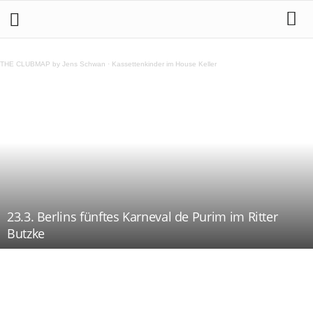
THE CLUBMAP by Jens Schwan
·
Kassettenkinder im House Keller
23.3. Berlins fünftes Karneval de Purim im Ritter
Butzke
Teilen