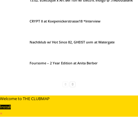
13.02. Eclectique x Art Bei Ton w/ Electric Indigo @ ://AboutBlank
CRYPT II at Koepenickerstrasse18 *Interview
Nachtklub w/ Hot Since 82, GHEIST uvm at Watergate
Foursome – 2 Year Edition at Anita Berber
Welcome to THE CLUBMAP
Install
×